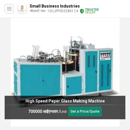
Small Business Industries
TRUSTED
जीएसटी नंबर. 10CJFPS5328K1Z4
SELLER
High Speed Paper Glass Making Machine
700000 आईएनआर
/
Unit
Get a Price/Quote