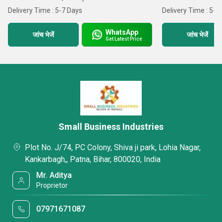
Delivery Time : 5-7 Days
Delivery Time : 5-7
WhatsApp
जांच भेजें
जांच भेजें
Get Latest Price
Small Business Industries
Plot No. J/74, PC Colony, Shiva ji park, Lohia Nagar,
Kankarbagh,, Patna, Bihar, 800020, India
Mr. Aditya
Proprietor
07971671087